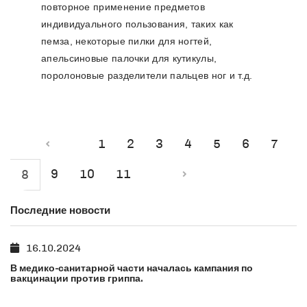
повторное применение предметов
индивидуального пользования, таких как
пемза, некоторые пилки для ногтей,
апельсиновые палочки для кутикулы,
поролоновые разделители пальцев ног и т.д.
1
2
3
4
5
6
7
9
10
11
8
Последние новости
16.10.2024
В медико-санитарной части началась кампания по
вакцинации против гриппа.