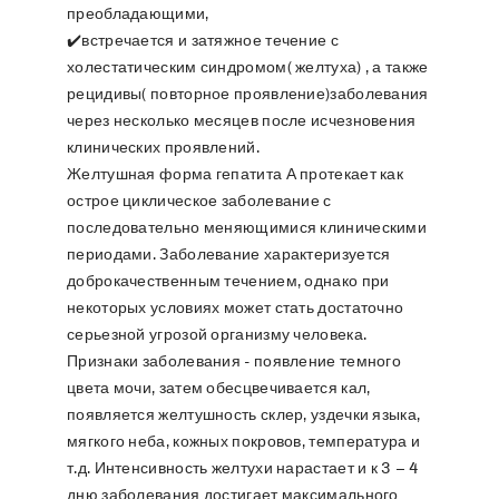
преобладающими,
✔️встречается и затяжное течение с
холестатическим синдромом( желтуха) , а также
рецидивы( повторное проявление)заболевания
через несколько месяцев после исчезновения
клинических проявлений.
Желтушная форма гепатита А протекает как
острое циклическое заболевание с
последовательно меняющимися клиническими
периодами. Заболевание характеризуется
доброкачественным течением, однако при
некоторых условиях может стать достаточно
серьезной угрозой организму человека.
Признаки заболевания - появление темного
цвета мочи, затем обесцвечивается кал,
появляется желтушность склер, уздечки языка,
мягкого неба, кожных покровов, температура и
т.д. Интенсивность желтухи нарастает и к 3 – 4
дню заболевания достигает максимального