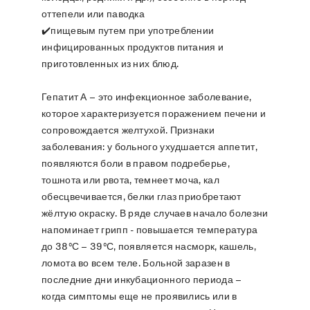
оттепели или паводка
✔️пищевым путем при употреблении
инфицированных продуктов питания и
приготовленных из них блюд.
Гепатит А – это инфекционное заболевание,
которое характеризуется поражением печени и
сопровождается желтухой. Признаки
заболевания: у больного ухудшается аппетит,
появляются боли в правом подреберье,
тошнота или рвота, темнеет моча, кал
обесцвечивается, белки глаз приобретают
жёлтую окраску. В ряде случаев начало болезни
напоминает грипп - повышается температура
до 38ºС – 39ºС, появляется насморк, кашель,
ломота во всем теле. Больной заразен в
последние дни инкубационного периода –
когда симптомы еще не проявились или в